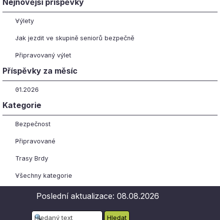
Přeskočit blok Nejnovější příspěvky
Nejnovější příspěvky
Výlety
Jak jezdit ve skupině seniorů bezpečně
Připravovaný výlet
Přeskočit blok Příspěvky za měsíc
Příspěvky za měsíc
01.2026
Přeskočit blok Kategorie
Kategorie
Bezpečnost
Připravované
Trasy Brdy
Všechny kategorie
Poslední aktualizace: 08.08.2026
Hledat