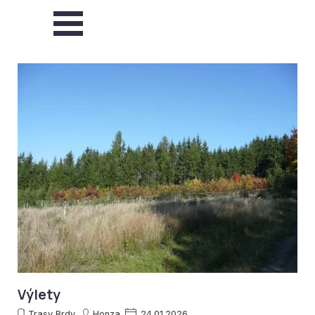
Přejít na obsah
Přeskočit menu
Výlety
Trasy Brdy
Honza
24.01.2026