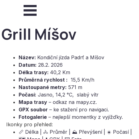
Přejít na obsah
Přeskočit menu
Grill Míšov
Název:
Kondiční jízda Padrť a Míšov
Datum:
28.2. 2026
Délka trasy:
40
,2 Km
Průměrná rychlost :
15,5 Km/h
Nastoupané metry:
571 m
Počasí:
Jasno, 14,2 °C, slabý vítr
Mapa trasy
– odkaz na mapy.cz.
GPX soubor
– ke stažení pro navigaci.
Fotogalerie
– nejlepší momentky z vyjížďky.
Ikonky pro přehled:
📏 Délka | 🚴 Průměr | ⛰️ Převýšení | ☀️ Počasí |