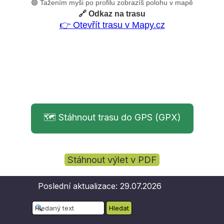
🟢 Tažením myši po profilu zobrazíš polohu v mapě
🔗 Odkaz na trasu
👉 Otevřít trasu v Mapy.cz
🗺️ Stáhnout trasu do GPS (GPX)
Stáhnout výlet v PDF
Poslední aktualizace: 29.07.2026
Hledat