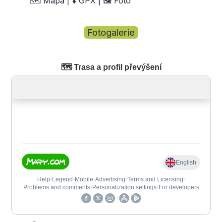
🗺️ Mapa | ⬇️ GPX | 🖼️ Foto
Fotogalerie
🗺️ Trasa a profil převýšení