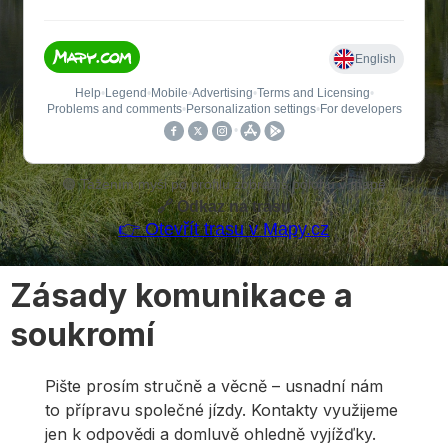
🟢 Tažením myši po profilu zobrazíš polohu v mapě
🔗 Odkaz na trasu
👉 Otevřít trasu v Mapy.cz
Zásady komunikace a
soukromí
Pište prosím stručně a věcně – usnadní nám
to přípravu společné jízdy. Kontakty využijeme
jen k odpovědi a domluvě ohledně vyjížďky.