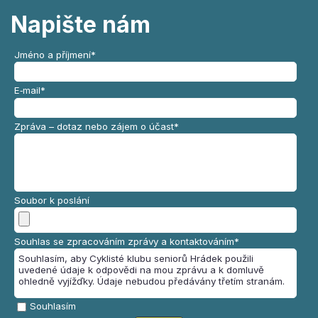
Napište nám
Jméno a příjmení
*
E‑mail
*
Zpráva – dotaz nebo zájem o účast
*
Soubor k poslání
Souhlas se zpracováním zprávy a kontaktováním
*
Souhlasím, aby Cyklisté klubu seniorů Hrádek použili
uvedené údaje k odpovědi na mou zprávu a k domluvě
ohledně vyjížďky. Údaje nebudou předávány třetím stranám.
Souhlasím