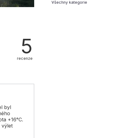
Všechny kategorie
5
recenze
l byl
ného
ota +16°C.
 výlet