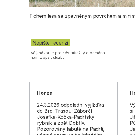
Tichem lesa se zpevněným povrchem a minim
Váš názor je pro nás důležitý a pomáhá
nám zlepšit službu.
Honza
H
24.3.2026 odpolední vyjížďka
Vý
do Brd. Trasou: Záborčí-
si
Josefka-Kočka-Padrťský
Ji
rybník a zpět Dobřív.
P
Pozorovány labutě na Padrti,
Ja
včetně agresivního labuťáka.
zv