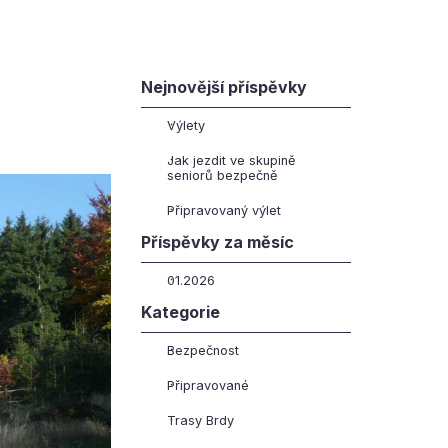
Přeskočit blok Nejnovější příspěvky
Nejnovější příspěvky
Výlety
Jak jezdit ve skupině
seniorů bezpečně
Připravovaný výlet
Přeskočit blok Příspěvky za měsíc
Příspěvky za měsíc
01.2026
Přeskočit blok Kategorie
Kategorie
Bezpečnost
Připravované
Trasy Brdy