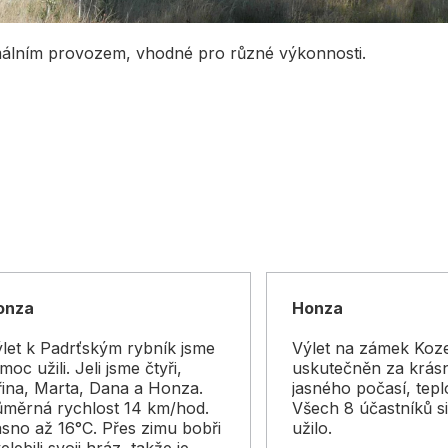
álním provozem, vhodné pro různé výkonnosti.
onza
Honza
let k Padrťským rybník jsme
Výlet na zámek Koze
 moc užili. Jeli jsme čtyři,
uskutečněn za krás
řina, Marta, Dana a Honza.
jasného počasí, tepl
ůměrná rychlost 14 km/hod.
Všech 8 účastníků si
sno až 16°C. Přes zimu bobři
užilo.
elebili svoji hráz, takže je