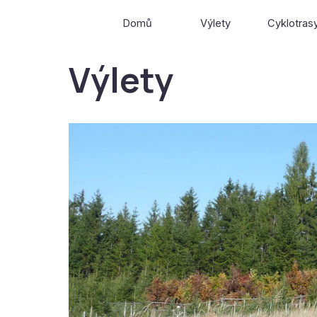
Přejít na obsah
Domů
Výlety
Cyklotras
▼
Výlety